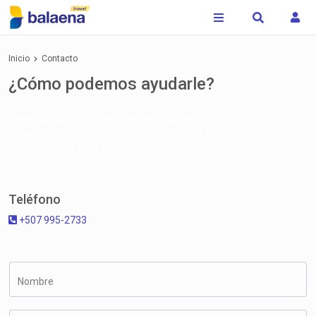
Inicio
Contacto
¿Cómo podemos ayudarle?
Sabemos que al planear unas vacaciones surgen multitud de
dudas, contacte con nosotros y no se quede sin resolver ninguna de
ellas. ¡Estamos encantados de echarle una mano!
Teléfono
+507 995-2733
Nombre