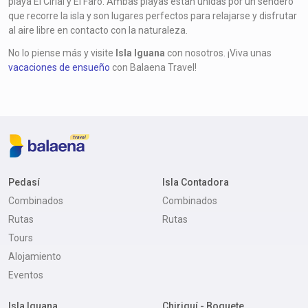
playa El Cirial y El Faro. Ambas playas están unidas por un sendero
que recorre la isla y son lugares perfectos para relajarse y disfrutar
al aire libre en contacto con la naturaleza.
No lo piense más y visite
Isla Iguana
con nosotros. ¡Viva unas
vacaciones de ensueño
con Balaena Travel!
Pedasí
Isla Contadora
Combinados
Combinados
Rutas
Rutas
Tours
Alojamiento
Eventos
Isla Iguana
Chiriquí - Boquete