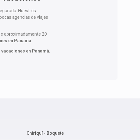
asegurada. Nuestros
pocas agencias de viajes
do de aproximadamente 20
ones en Panamá
.
s
vacaciones en Panamá
.
Chiriquí - Boquete