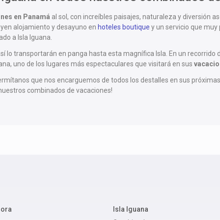
ones en Panamá
al sol, con increíbles paisajes, naturaleza y diversión 
uyen alojamiento y desayuno en
hoteles boutique
y un servicio que muy 
do a Isla Iguana.
í lo transportarán en panga hasta esta magnífica Isla. En un recorri
guana, uno de los lugares más espectaculares que visitará en sus
vacaci
rmítanos que nos encarguemos de todos los destalles en sus próxima
n nuestros combinados de vacaciones!
dora
Isla Iguana