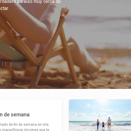
verdadero paraíso muy cerca de
ctar.
in de semana
nado de fin de semana en Isla
 maravillosos rincones que le