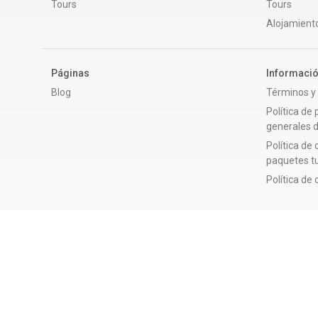
Tours
Tours
Alojamient
Páginas
Informació
Blog
Términos y
Política de
generales 
Política de
paquetes tu
Política de
¿Te gustaría tener tu propia plataforma de reserva
Contrata
Balaena Toolkit
, el software que se usa en
Balaena