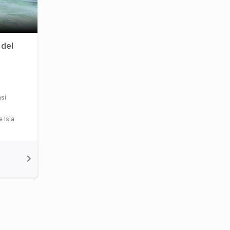
 del
así
e Isla