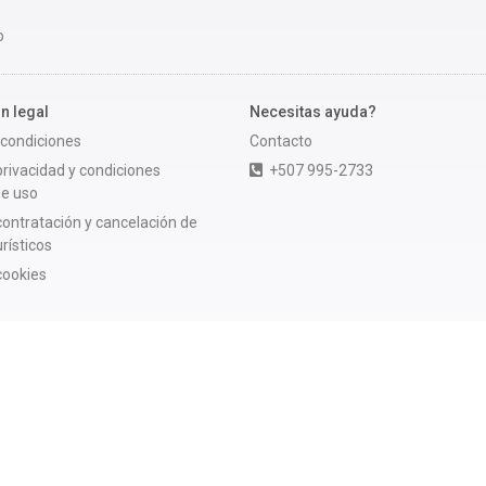
o
n legal
Necesitas ayuda?
 condiciones
Contacto
 privacidad y condiciones
+507 995-2733
de uso
 contratación y cancelación de
rísticos
 cookies
s online?
 Travel
y en muchos otros negocios
Membresías: