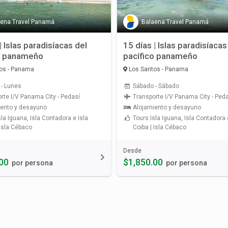
aena Travel Panamá
Balaena Travel Panamá
| Islas paradisíacas del
15 días | Islas paradisíacas
o panameño
pacífico panameño
os - Panama
Los Santos - Panama
- Lunes
Sábado - Sábado
rte I/V Panama City - Pedasí
Transporte I/V Panama City - Ped
iento y desayuno
Alojamiento y desayuno
sla Iguana, Isla Contadora e Isla
Tours Isla Iguana, Isla Contadora 
 Isla Cébaco
Coiba | Isla Cébaco
Desde
00
$1,850.00
por persona
por persona