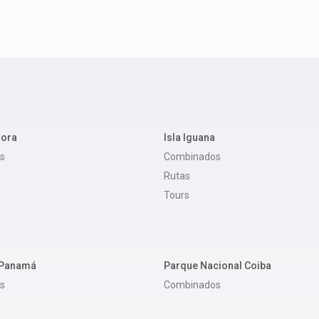
dora
Isla Iguana
s
Combinados
Rutas
Tours
 Panamá
Parque Nacional Coiba
s
Combinados