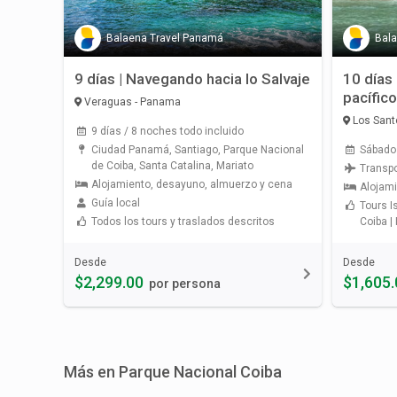
Balaena Travel Panamá
Bal
9 días | Navegando hacia lo Salvaje
10 días 
pacífic
Veraguas - Panama
Los Sant
9 días / 8 noches todo incluido
Ciudad Panamá, Santiago, Parque Nacional
Sábado 
de Coiba, Santa Catalina, Mariato
Transpo
Alojamiento, desayuno, almuerzo y cena
Alojam
Guía local
Tours I
Todos los tours y traslados descritos
Coiba |
Desde
Desde
$2,299.00
$1,605.
por persona
Más en Parque Nacional Coiba