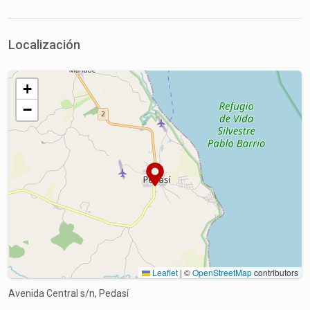
Localización
+
−
Leaflet
|
©
OpenStreetMap
contributors
Avenida Central s/n, Pedasí