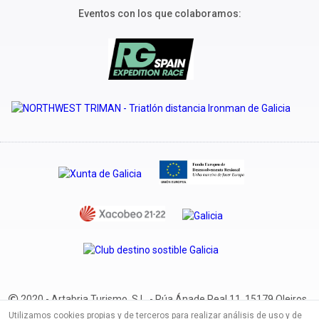
Eventos con los que colaboramos:
2020 - Artabria Turismo, S.L. - Rúa Ánade Real 11. 15179 Oleiros
(A Coruña) - Spain
Balaena Travel en otros países
Powered by
Utilizamos cookies propias y de terceros para realizar análisis de uso y de